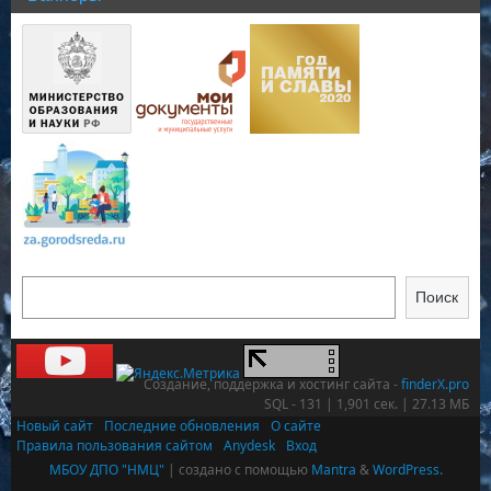
Поиск
Создание, поддержка и хостинг сайта -
finderX.pro
SQL - 131 | 1,901 сек. | 27.13 МБ
Новый сайт
Последние обновления
О сайте
Правила пользования сайтом
Anydesk
Вход
МБОУ ДПО "НМЦ"
| создано с помощью
Mantra
&
WordPress.