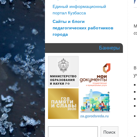
Единый информационный
портал Кузбасса
Сайты и блоги
М
педагогических работников
с
города
Баннеры
В
у
Поиск