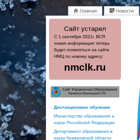
Главная
Новости
Сайт устарел
С 1 сентября 2021г. ВСЯ
новая информация теперь
будет появляться на сайте
НМЦ по новому адресу:
nmclk.ru
Дистанционное обучение
Министерство образования и
науки Российской Федерации
Департамент образования и
науки Кемеровской области