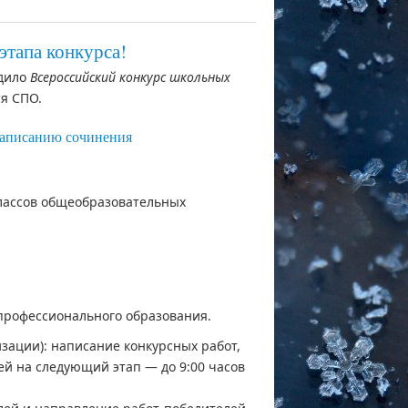
этапа конкурса!
едило
Всероссийский конкурс школьных
ся СПО.
написанию сочинения
классов общеобразовательных
профессионального образования.
зации): написание конкурсных работ,
й на следующий этап — до 9:00 часов