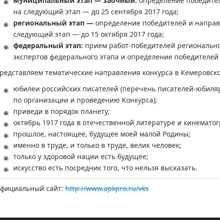
муниципальный этап — заочный:
определение победител
на следующий этап — до 25 сентября 2017 года;
региональный этап —
определение победителей и направ
следующий этап — до 15 октября 2017 года;
федеральный этап:
прием работ-победителей региональног
экспертов федерального этапа и определение победителей
редставляем тематические направления конкурса в Кемеровско
юбилеи российских писателей (перечень писателей-юбиля
по организации и проведению Конкурса);
приведи в порядок планету;
октябрь 1917 года в отечественной литературе и кинематог
прошлое, настоящее, будущее моей малой Родины;
именно в труде, и только в труде, велик человек;
только у здоровой нации есть будущее;
искусство есть посредник того, что нельзя высказать.
фициальный сайт:
http://www.apkpro.ru/vks