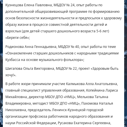
Кузнецова Елена Павловна, МБДОУ № 24, опыт работы по
дополнительной общеразвивающей программе по формированию
основ безопасности жизнедеятельности и предпосылок к здоровому
образу жизни в процессе совместной деятельности детей и
взрослых (для детей старшего дошкольного возраста 5-6 лет)
«Береги себя»;
Родионова Анна Геннадьевна, МБДОУ № 40, опыт работы по теме
«Ознакомление старших дошкольников с народными традициями
Кузбасса на основе музыкального фольклора»;
Шигапова Ольга Викторовна, МБДОУ № 22, проект «Здоровым быть
хочу!».
В работе жюри принимали участие Калмыкова Алла Анатольевна,
главный специалист управления образования, Копейкина Лариса
Михайловна, директор МБОУ ДПО «НМЦ», Мелькова Татьяна
Владимировна, методист МБОУ ДПО «НМЦ», Пахомова Наталья
Николаевна, председатель Ленинск-Кузнецкой городской
организации профсоюза работников народного образования и
науки Российской Федерации, Русакова Екатерина Сергеевна,