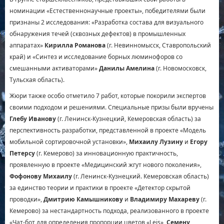
номинации «Естественнонаучные проекты», победителями были
признаны 2 исследования: «Разработка состава для визуального
обнаружения течей (сквозных дефектов) в промышленных
аппаратах»
Кирилла Романова
(г. Невинномысск, Ставропольский
край) и «Синтез и исследование борных люминофоров со
смешанными активаторами»
Данилы Амелина
(г. Новомосковск,
Тульская область).
Жюри также особо отметило 7 работ, которые покорили экспертов
своими подходом и решениями. Специальные призы были вручены
Глебу Иванову
(г. Ленинск-Кузнецкий, Кемеровская область) за
перспективность разработки, представленной в проекте «Модель
мобильной сортировочной установки»,
Михаилу Лузину
и
Егору
Петерсу
(г. Кемерово) за инновационную практичность,
проявленную в проекте «Медицинский жгут нового поколения»,
Фофонову Михаилу
(г. Ленинск-Кузнецкий. Кемеровская область)
за единство теории и практики в проекте «Детектор скрытой
проводки»,
Дмитрию Камышникову
и
Владимиру Махареву
(г.
Кемерово) за нестандартность подхода, реализованного в проекте
«Чат-бот для определения пропорции цветов «Leis»,
Семену