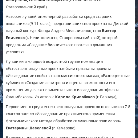
Ставропольский край).
Автором лучшей инженерной разработки среди старших
школьников (9-11 класс), представивших свои проекты на Детский
научный конкурс Фонда Андрея Мельниченко, стал
Виктор
Епиченко
(г. Невинномысск, Ставропольский край), который
предложил «Создание бионического протеза в домашних
условиях».
Лучшими в младшей возрастной группе номинации
«Естественнонаучные проекты» были признаны проекты
«Исследование свойств трансмиссионного масла», «Разноцветные
кубики» и «Создание левитрона и оценка возможности его
применения для экспериментального исследования эффекта
Джанибекова». Их авторы:
Кирилл Кривобоков
(г. Барнаул),
Первое место среди естественнонаучных проектов школьников 7-8
классов заняло «Исследование практического применения
фотохимического метода обработки силиконовых полимеров»
Екатерины Шевелевой
(г. Кемерово).
В группе старшеклассников, представивших свои работы в