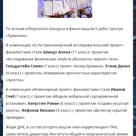
По итогам отборочного конкурса в финал вышли 6 работ Центра
«Трамплин».
В номинации «Естественнонаучный исследовательский проект»
финалистами стали
Шмидт Алина
(11 класс)с проектом
«Исследование физических свойств абсолютно чёрного тела»,
Гольдштейн Семен
(7 класс) проект «Качер Бровина»,
Егжов Данил
(9 класс) с проектом «Измерение прочностных характеристик
спагетти».
В номинации «Инженерный проект» финалистами стали
Иванов
Глеб
(7 класс) с проектом «Модель мобильной сортировочной
установки»,
Капустин Роман
(6 класс) с проектом «Содово-уксусная
ракета»,
Фофонов Михаил
(9 класс) с проектом «Детектор скрытой
проводки»
Жюри ДНК, в состав которого вошли член-корреспондент РАН,
заместитель директора Института общей и неорганической химии