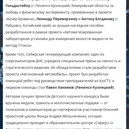
Гольдштейну
(г. Ленинск-Кузнецкий, Кемеровская область) за
любовь к физическому эксперименту, проявленную в проекте
«Качер Бровина»,
Леониду Переверзину
и
Антону Богданову
(г.
Рубцовск, Алтайский край) за лучшее наглядное пособие,
разработанное в рамках проекта «Автоматизированная
лабораторная установка для измерения вязкости жидкости по
методу Стокса».
Кроме того, Сибирская генерирующая компания, один из
соорганизаторов ДНК, учредила специальные призы за смелость и
стратегического видение. Их обладателями стали разработчики
проекта «Автономный автомобиль», проект был разработан
командой ребят под руководством преподавателей из КузГТУ, а
лидером команды стал
Павел Хакимов (Ленинск-Кузнецкий)
Авторам лучших проектов Детского научного конкурса были
вручены медали, грамоты и многочисленные подарки — от
телескопов и компьютеров до сертификатов участников Осенней
проектной школы Фонда Андрея Мельниченко, которая
традиционно проходит в образовательном центре «Сириус» (г.