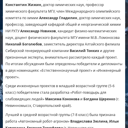
Константин Жижин,
доктор химических наук, профессор
химического факультета МГУ, член Международного олимпийского
комитета по химии
Александр Гладилин
, доктор химических наук,
профессор, заведующий кафедрой общей и неорганической химии
НИ РХТУ
Александр Новиков
, кандидат физико-математических
наук, доцент физического факультета МГУ имени М.В. Ломоносова
Николай Боголюбов
, заместитель директора Алтайского филиала
Сибирской генерирующей компании
Василий Тонких
и другие
признанные эксперты, внимательно рассмотрело каждый проект.
По итогам обсуждения были определены победители и дипломанты
в двух номинациях: «Естественнонаучный проект» и «Инженерный
проект».
Среди инженерных проектов в младшей возрастной группе (5-6
класс) победителем стала разработка «Робот-поводырь для
слабовидящих людей»
Максима Кононова
и
Богдана Щеренко
(г.
Невинномысск, Ставропольский край).
Лучшей в средней возрастной группы (7-8 класс) была признана
работа «Автономный робот-агроном»
Владислава Зюлина, Ильи
Каверзина, Евгения Тимофеева
(г. Невинномысск,