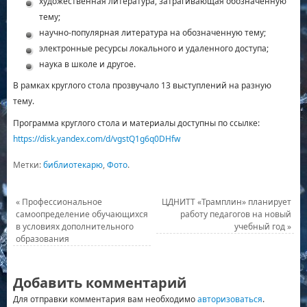
художественная литература, затрагивающая обозначенную
тему;
научно-популярная литература на обозначенную тему;
электронные ресурсы локального и удаленного доступа;
наука в школе и другое.
В рамках круглого стола прозвучало 13 выступлений на разную
тему.
Программа круглого стола и материалы доступны по ссылке:
https://disk.yandex.com/d/vgstQ1g6q0DHfw
Метки:
библиотекарю
,
Фото
.
«
Профессиональное
ЦДНИТТ «Трамплин» планирует
самоопределение обучающихся
работу педагогов на новый
в условиях дополнительного
учебный год
»
образования
Добавить комментарий
Для отправки комментария вам необходимо
авторизоваться
.