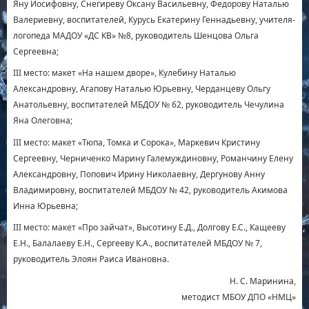
Яну Иосифовну, Снегиреву Оксану Васильевну, Федорову Наталью
Валериевну, воспитателей, Курусь Екатерину Геннадьевну, учителя-
логопеда МАДОУ «ДС КВ» №8, руководитель Шенцова Ольга
Сергеевна;
III место: макет «На нашем дворе», Кулебину Наталью
Александровну, Агапову Наталью Юрьевну, Черданцеву Ольгу
Анатольевну, воспитателей МБДОУ № 62, руководитель Чечулина
Яна Олеговна;
III место: макет «Тюпа, Томка и Сорока», Маркевич Кристину
Сергеевну, Черниченко Марину Галемуждиновну, Романчину Елену
Александровну, Попович Ирину Николаевну, Дергунову Анну
Владимировну, воспитателей МБДОУ № 42, руководитель Акимова
Инна Юрьевна;
III место: макет «Про зайчат», Высотину Е.Д., Долгову Е.С., Кащееву
Е.Н., Балалаеву Е.Н., Сергееву К.А., воспитателей МБДОУ № 7,
руководитель Элоян Раиса Ивановна.
Н. С. Маринина,
методист МБОУ ДПО «НМЦ»