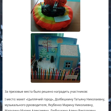
За призовые места было решено наградить участников:
I место: макет «Цыплячий город», Долбешкину Татьяну Николаевну,
музыкального руководителя, Якубенко Марину Николаевну,
Марудину Марию Алексеевну, Любушкину Алену Викторовну,