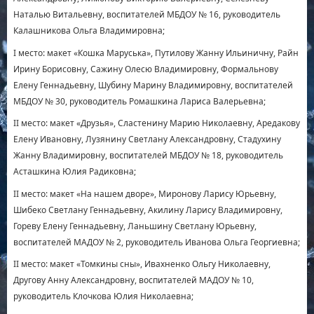
Наталью Витальевну, воспитателей МБДОУ № 16, руководитель
Калашникова Ольга Владимировна;
I место: макет «Кошка Маруська», Путилову Жанну Ильиничну, Райн
Ирину Борисовну, Сажину Олесю Владимировну, Формальнову
Елену Геннадьевну, Шубину Марину Владимировну, воспитателей
МБДОУ № 30, руководитель Ромашкина Лариса Валерьевна;
II место: макет «Друзья», Сластенину Марию Николаевну, Аредакову
Елену Ивановну, Лузянину Светлану Александровну, Стадухину
Жанну Владимировну, воспитателей МБДОУ № 18, руководитель
Асташкина Юлия Радиковна;
II место: макет «На нашем дворе», Миронову Ларису Юрьевну,
Шибеко Светлану Геннадьевну, Акилину Ларису Владимировну,
Гореву Елену Геннадьевну, Ланьшину Светлану Юрьевну,
воспитателей МАДОУ № 2, руководитель Иванова Ольга Георгиевна;
II место: макет «Томкины сны», Ивахненко Ольгу Николаевну,
Другову Анну Александровну, воспитателей МАДОУ № 10,
руководитель Клочкова Юлия Николаевна;