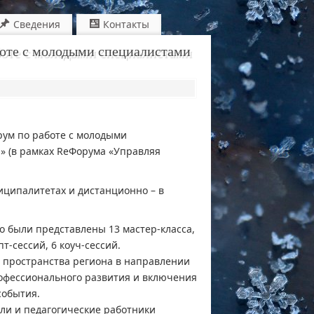
Сведения
Контакты
боте с молодыми специалистами
рум по работе с молодыми
» (в рамках ReФорума «Управляя
ципалитетах и дистанционно – в
о были представлены 13 мастер-класса,
т-сессий, 6 коуч-сессий.
 пространства региона в направлении
офессионального развития и включения
события.
ели и педагогические работники