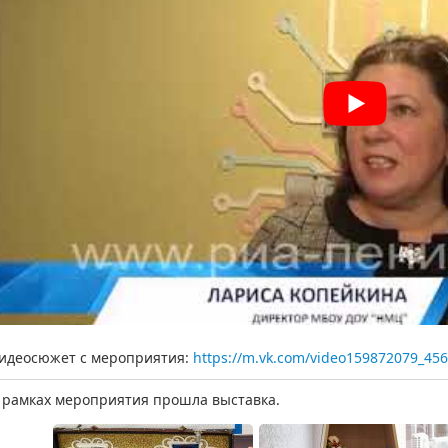
идеосюжет с мероприятия:
https://m.vk.com/video159872079_45
 рамках мероприятия прошла выставка.