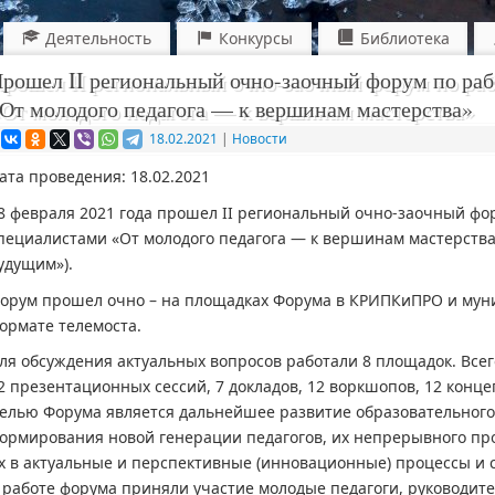
Деятельность
Конкурсы
Библиотека
рошел II региональный очно-заочный форум по ра
От молодого педагога — к вершинам мастерства»
18.02.2021
|
Новости
ата проведения: 18.02.2021
8 февраля 2021 года прошел II региональный очно-заочный фо
пециалистами «От молодого педагога — к вершинам мастерства
удущим»).
орум прошел очно – на площадках Форума в КРИПКиПРО и муни
ормате телемоста.
ля обсуждения актуальных вопросов работали 8 площадок. Всег
2 презентационных сессий, 7 докладов, 12 воркшопов, 12 концеп
елью Форума является дальнейшее развитие образовательного
ормирования новой генерации педагогов, их непрерывного пр
х в актуальные и перспективные (инновационные) процессы и 
 работе форума приняли участие молодые педагоги, руководит