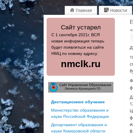
Главная
Новости
П
Сайт устарел
«
С 1 сентября 2021г. ВСЯ
новая информация теперь
Д
будет появляться на сайте
НМЦ по новому адресу:
1
nmclk.ru
с
б
Ф
ф
Д
Дистанционное обучение
1
Министерство образования и
Ц
науки Российской Федерации
ф
и
Департамент образования и
В
науки Кемеровской области