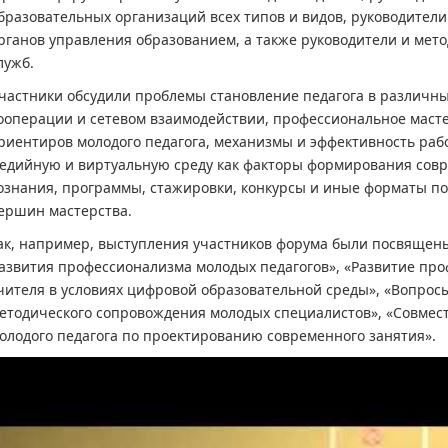
бразовательных организаций всех типов и видов, руководител
рганов управления образованием, а также руководители и ме
лужб.
частники обсудили проблемы становление педагога в различн
ооперации и сетевом взаимодействии, профессиональное масте
риентиров молодого педагога, механизмы и эффективность раб
едийную и виртуальную среду как факторы формирования сов
ознания, программы, стажировки, конкурсы и иные форматы 
ершин мастерства.
ак, например, выступления участников форума были посвящены
азвития профессионализма молодых педагогов», «Развитие пр
чителя в условиях цифровой образовательной среды», «Вопрос
етодического сопровождения молодых специалистов», «Совмест
олодого педагога по проектированию современного занятия».