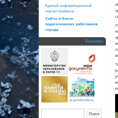
о
Единый информационный
о
портал Кузбасса
с
Сайты и блоги
педагогических работников
У
города
к
о
Баннеры
м
с
в
Т
р
у
м
м
Поиск