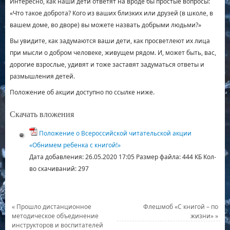
Интересно, как наши дети ответят на вроде бы простые вопросы:
«Что такое доброта? Кого из ваших близких или друзей (в школе, в
вашем доме, во дворе) вы можете назвать добрыми людьми?»
Вы увидите, как задумаются ваши дети, как просветлеют их лица
при мысли о добром человеке, живущем рядом. И, может быть, вас,
дорогие взрослые, удивят и тоже заставят задуматься ответы и
размышления детей.
Положение об акции доступно по ссылке ниже.
Скачать вложения
Положение о Всероссийской читательской акции
«Обнимем ребенка с книгой!»
Дата добавления:
26.05.2020 17:05
Размер файла:
444 КБ
Кол-
во скачиваний:
297
«
Прошло дистанционное
Флешмоб «С книгой – по
методическое объединение
жизни»
»
инструкторов и воспитателей