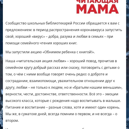
Сообщество школьных библиотекарей России обращается к вам с
предложением: в период распространения коронавируса запустить
свой, хороший «вирус» – добра, разума и любви в семьях – при
помощи семейного чтения хороших книг.
Мы запустили акцию «Обнимем ребенка с книгой!».
Наша «читательская акция любви» – хороший повод, прочитав в
семейном кругу добрый рассказ или сказку, поговорить с детьми о
том, о чём с ними вообще говорят очень редко: о доброте и
сострадании, взаимопомощи, уважительном отношении друг к
другу, любви – не только к людям, но и «братьям нашим меньшим»,
верности, чести, достоинстве, ответственности. Всё это – эмоции
высокого класса, которые с рождения надо воспитывать в малыше.
Питание и воспитание – разные слова, хотя и имеют один корень.
Мы же, в суматохе дней, всегда помним о первом, и не всегда – о
втором.