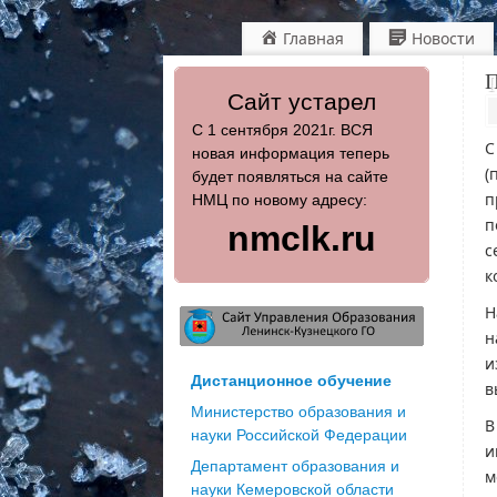
Главная
Новости
П
Сайт устарел
С 1 сентября 2021г. ВСЯ
С
новая информация теперь
(
будет появляться на сайте
п
НМЦ по новому адресу:
п
nmclk.ru
с
к
Н
н
и
Дистанционное обучение
в
Министерство образования и
В
науки Российской Федерации
и
Департамент образования и
м
науки Кемеровской области