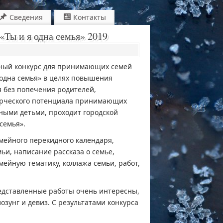
Сведения
Контакты
Ты и я одна семья» 2019
чный конкурс для принимающих семей
 одна семья» в целях повышения
я без попечения родителей,
орческого потенциала принимающих
ными детьми, проходит городской
семья».
мейного перекидного календаря,
ьи, написание рассказа о семье,
мейную тематику, коллажа семьи, работ,
редставленные работы очень интересны,
зунг и девиз. С результатами конкурса