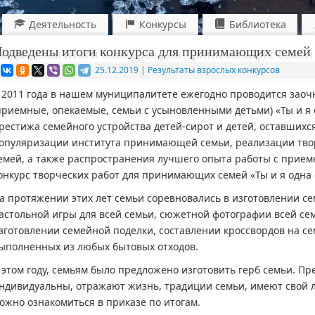
Деятельность
Конкурсы
Библиотека
одведены итоги конкурса для принимающих семей «
25.12.2019
|
Результаты взрослых конкурсов
 2011 года в нашем муниципалитете ежегодно проводится зао
приемные, опекаемые, семьи с усыновленными детьми) «Ты и я
рестижа семейного устройства детей-сирот и детей, оставшихс
опуляризации института принимающей семьи, реализации тв
емей, а также распространения лучшего опыта работы с прием
онкурс творческих работ для принимающих семей «Ты и я одна 
а протяжении этих лет семьи соревновались в изготовлении се
астольной игры для всей семьи, сюжетной фотографии всей сем
зготовлении семейной поделки, составлении кроссвордов на се
ыполненных из любых бытовых отходов.
 этом году, семьям было предложено изготовить герб семьи. П
ндивидуальны, отражают жизнь, традиции семьи, имеют свой ло
ожно ознакомиться в приказе по итогам.