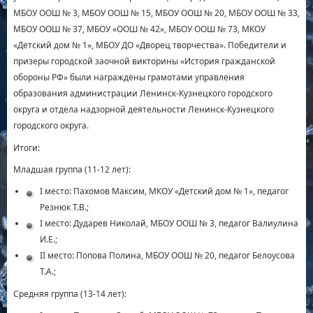
МБОУ ООШ № 3, МБОУ ООШ № 15, МБОУ ООШ № 20, МБОУ ООШ № 33,
МБОУ ООШ № 37, МБОУ «ООШ № 42», МБОУ ООШ № 73, МКОУ
«Детский дом № 1», МБОУ ДО «Дворец творчества». Победители и
призеры городской заочной викторины «История гражданской
обороны РФ» были награждены грамотами управления
образования администрации Ленинск-Кузнецкого городского
округа и отдела надзорной деятельности Ленинск-Кузнецкого
городского округа.
Итоги:
Младшая группа (11-12 лет):
I место: Пахомов Максим, МКОУ «Детский дом № 1», педагог
Резнюк Т.В.;
I место: Дударев Николай, МБОУ ООШ № 3, педагог Валиулина
И.Е.;
II место: Попова Полина, МБОУ ООШ № 20, педагог Белоусова
Т.А.;
Средняя группа (13-14 лет):