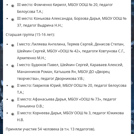
III место: Фомченко Кирилл, МБОУ ООШ № 20, педагог
Белоусова Т.А.;
III место: Конькова Александра, Борзова Дарья, МБОУ ООШ №
37, педагог Выдрина Н.Н.;
Старшая группа (15-16 лет):
I место: Лиляева Ангелина, Теряев Сергей, Денисов Степан,
Шейкин Сергей, МБОУ «ООШ № 42», педагоги Ковтунова С.Г.,
Архипенко М.Н.;
I место: Будюков Павел, Шейкин Сергей, Караваев Алексей,
Мананников Роман, Катышев Ян, МБОУ ДО «Дворец
творчества», педагог Дворникова У.В.;
II место: Гаврилов Юрий, МБОУ ООШ № 20, педагог Белоусова
Т.А.;
II место: Афанасьева Дарья, МБОУ «ООШ № 73», педагог
Панькина О.В.;
II место: Корнеева Дарья, МБОУ ООШ № 3, педагог Южикова
Н.В.
Приняли участие 54 человека (в т.ч. 13 педагогов).