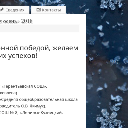
Сведения
Контакты
я осень» 2018
енной победой, желаем
х успехов!
У «Терентьевская СОШ»,
ковлева).
У «Средняя общеобразовательная школа
водитель О.В. Якимук).
СОШ № 8, г.Ленинск-Кузнецкий,