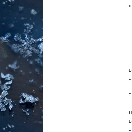
В
Н
В