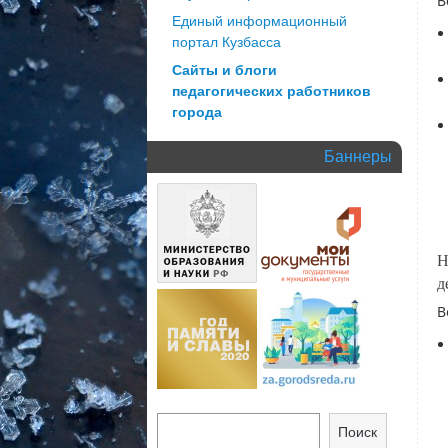
В
Единый информационный
портал Кузбасса
Сайты и блоги
педагогических работников
города
Баннеры
Н
д
В
Поиск