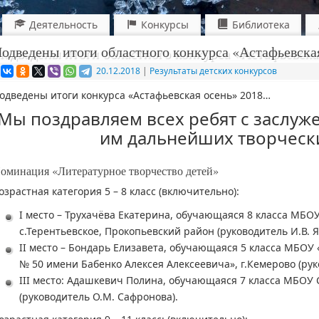
Деятельность
Конкурсы
Библиотека
одведены итоги областного конкурса «Астафьевска
20.12.2018
|
Результаты детских конкурсов
одведены итоги конкурса «Астафьевская осень» 2018…
Мы поздравляем всех ребят с заслуж
им дальнейших творчески
оминация «Литературное творчество детей»
озрастная категория 5 – 8 класс (включительно):
I место – Трухачёва Екатерина, обучающаяся 8 класса МБО
с.Терентьевское, Прокопьевский район (руководитель И.В. Я
II место – Бондарь Елизавета, обучающаяся 5 класса МБО
№ 50 имени Бабенко Алексея Алексеевича», г.Кемерово (руко
III место: Адашкевич Полина, обучающаяся 7 класса МБОУ 
(руководитель О.М. Сафронова).