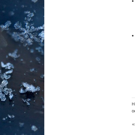
Н
о
«