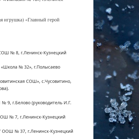
ая игрушка) «Главный герой
СОШ № 8, г.Ленинск-Кузнецкий
«Школа № 32», г.Полысаево
овитинская СОШ», с.Чусовитино,
ва).
 9, г.Белово (руководитель И.Г.
ОШ № 7, г.Ленинск-Кузнецкий
У ООШ № 37, г.Ленинск-Кузнецкий