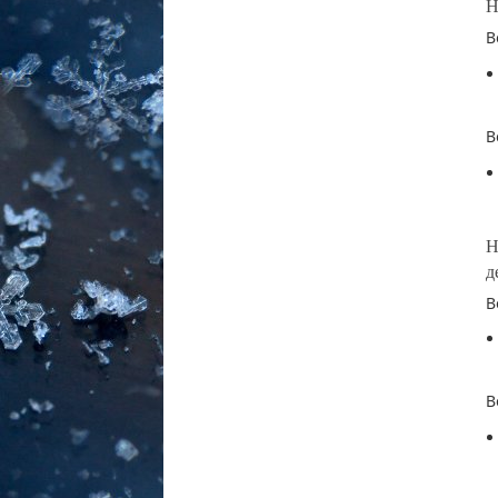
Н
В
В
Н
д
В
В