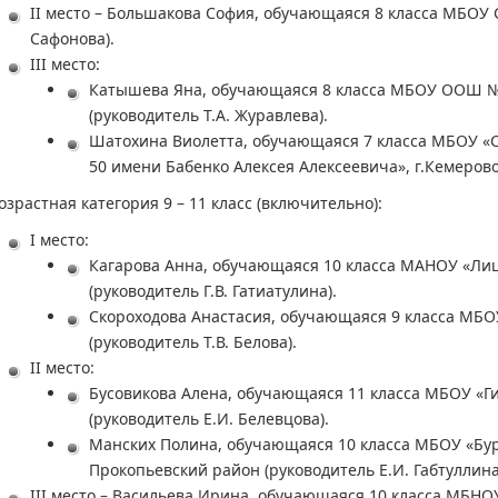
II место – Большакова София, обучающаяся 8 класса МБОУ С
Сафонова).
III место:
Катышева Яна, обучающаяся 8 класса МБОУ ООШ № 
(руководитель Т.А. Журавлева).
Шатохина Виолетта, обучающаяся 7 класса МБОУ «
50 имени Бабенко Алексея Алексеевича», г.Кемерово
озрастная категория 9 – 11 класс (включительно):
I место:
Кагарова Анна, обучающаяся 10 класса МАНОУ «Лиц
(руководитель Г.В. Гатиатулина).
Скороходова Анастасия, обучающаяся 9 класса МБО
(руководитель Т.В. Белова).
II место:
Бусовикова Алена, обучающаяся 11 класса МБОУ «Ги
(руководитель Е.И. Белевцова).
Манских Полина, обучающаяся 10 класса МБОУ «Бур
Прокопьевский район (руководитель Е.И. Габтуллина
III место – Васильева Ирина, обучающаяся 10 класса МБНОУ