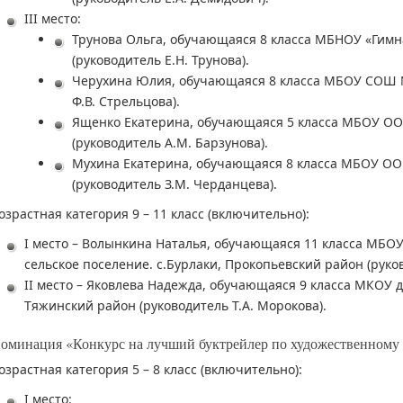
III место:
Трунова Ольга, обучающаяся 8 класса МБНОУ «Гимн
(руководитель Е.Н. Трунова).
Черухина Юлия, обучающаяся 8 класса МБОУ СОШ № 
Ф.В. Стрельцова).
Ященко Екатерина, обучающаяся 5 класса МБОУ ОО
(руководитель А.М. Барзунова).
Мухина Екатерина, обучающаяся 8 класса МБОУ ОО
(руководитель З.М. Черданцева).
озрастная категория 9 – 11 класс (включительно):
I место – Волынкина Наталья, обучающаяся 11 класса МБО
сельское поселение. с.Бурлаки, Прокопьевский район (руков
II место – Яковлева Надежда, обучающаяся 9 класса МКОУ 
Тяжинский район (руководитель Т.А. Морокова).
оминация «Конкурс на лучший буктрейлер по художественному
озрастная категория 5 – 8 класс (включительно):
I место: