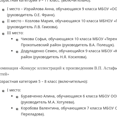
озрастная категория 9 – 11 класс: (включительно):
I место – Израйлова Анна, обучающаяся 9 класса МБОУ «О
(руководитель О.Е. Франк).
II место – Козлова Мария, обучающаяся 10 класса МБНОУ «
(руководитель Л.В. Гамзова).
III место:
Чикова Софья, обучающаяся 10 класса МБОУ «Терен
Прокопьевский район (руководитель В.А. Полещук).
Додуладенко Семен, обучающийся 9 класса МБОУ «
район (руководитель Н.Я. Косилова).
оминация «Конкурс иллюстраций к произведениям В.П. Астафье
етей»
озрастная категория 5 – 8 класс (включительно):
I место:
Буравченко Алина, обучающаяся 6 класса МБОУ ОО
(руководитель М.А. Хотулева).
Коробова Валентина, обучающаяся 7 класса МБОУ СО
Переладова).