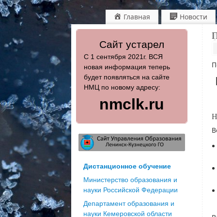
Главная
Новости
П
Сайт устарел
С 1 сентября 2021г. ВСЯ
П
новая информация теперь
будет появляться на сайте
НМЦ по новому адресу:
nmclk.ru
Н
В
Дистанционное обучение
Министерство образования и
науки Российской Федерации
Департамент образования и
науки Кемеровской области