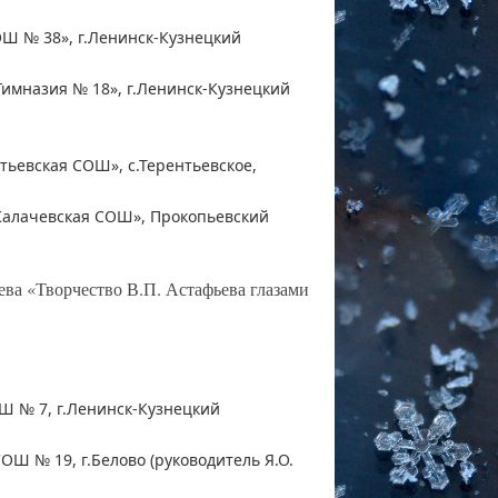
ОШ № 38», г.Ленинск-Кузнецкий
Гимназия № 18», г.Ленинск-Кузнецкий
тьевская СОШ», с.Терентьевское,
Калачевская СОШ», Прокопьевский
ва «Творчество В.П. Астафьева глазами
Ш № 7, г.Ленинск-Кузнецкий
Ш № 19, г.Белово (руководитель Я.О.