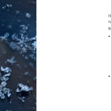
Н
п
В