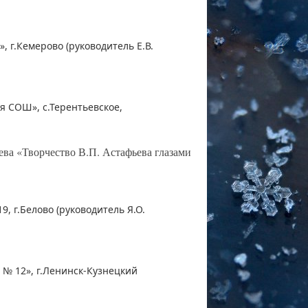
 г.Кемерово (руководитель Е.В.
я СОШ», с.Терентьевское,
ва «Творчество В.П. Астафьева глазами
 г.Белово (руководитель Я.О.
 № 12», г.Ленинск-Кузнецкий