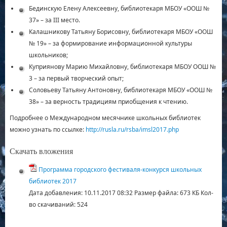
Бединскую Елену Алексеевну, библиотекаря МБОУ «ООШ №
37» – за III место.
Калашникову Татьяну Борисовну, библиотекаря МБОУ «ООШ
№ 19» – за формирование информационной культуры
школьников;
Куприянову Марию Михайловну, библиотекаря МБОУ ООШ №
3 – за первый творческий опыт;
Соловьеву Татьяну Антоновну, библиотекаря МБОУ «ООШ №
38» – за верность традициям приобщения к чтению.
Подробнее о Международном месячнике школьных библиотек
можно узнать по ссылке:
http://rusla.ru/rsba/imsl2017.php
Скачать вложения
Программа городского фестиваля-конкурся школьных
библиотек 2017
Дата добавления:
10.11.2017 08:32
Размер файла:
673 КБ
Кол-
во скачиваний:
524