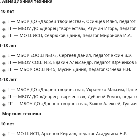
Авиационная техника
-10 лет
I — МБОУ ДО «Дворец творчества», Осинцев Илья, педагог
II — МБОУ ДО «Дворец творчества», Атучин Игорь, педагог
III — МО ШИСП, Севрюков Данил, педагог Миронова И.А.
1-13 лет
I — МБОУ «ООШ №37», Сергеев Данил, педагог Яксин В.Э.
II — МБОУ СОШ №8, Едакин Александр, педагог Юрченков В
III — МБОУ ООШ №15, Мусин Данил, педагог Огнева Н.Н.
4-18 лет
I — МБОУ ДО «Дворец творчества», Украенко Максим, Цапе
II — МБОУ ДО «Дворец творчества», Дубовой Роман, педаго
III — МБОУ ДО «Дворец творчества», Зыков Алексей, Гульки
Морская техника
-10 лет
I — МО ШИСП, Арсенов Кирилл, педагог Асадулина Н.Р.