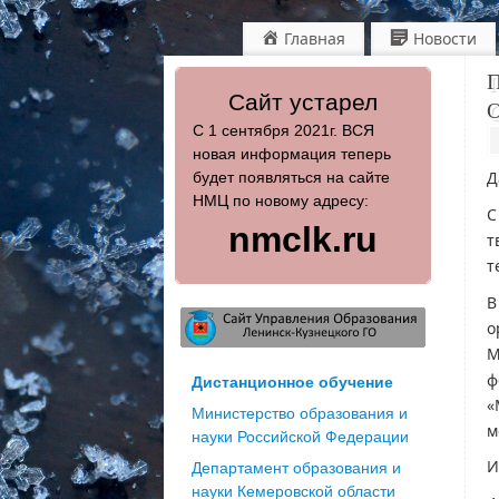
Главная
Новости
П
Сайт устарел
О
С 1 сентября 2021г. ВСЯ
новая информация теперь
Д
будет появляться на сайте
НМЦ по новому адресу:
С
nmclk.ru
т
т
В
о
М
ф
Дистанционное обучение
«
Министерство образования и
м
науки Российской Федерации
И
Департамент образования и
науки Кемеровской области