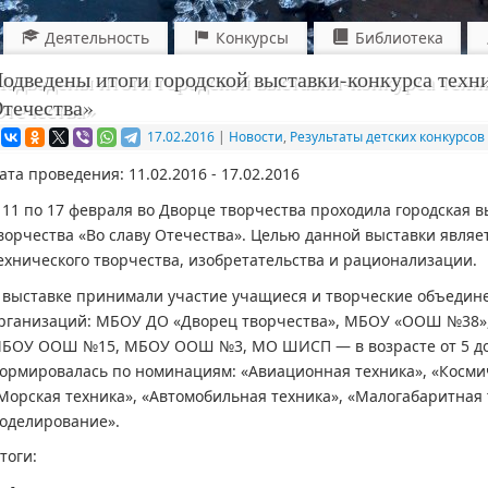
Деятельность
Конкурсы
Библиотека
одведены итоги городской выставки-конкурса техни
течества»
17.02.2016
|
Новости
,
Результаты детских конкурсов
ата проведения: 11.02.2016 - 17.02.2016
 11 по 17 февраля во Дворце творчества проходила городская в
ворчества «Во славу Отечества». Целью данной выставки являе
ехнического творчества, изобретательства и рационализации.
 выставке принимали участие учащиеся и творческие объедин
рганизаций: МБОУ ДО «Дворец творчества», МБОУ «ООШ №38
БОУ ООШ №15, МБОУ ООШ №3, МО ШИСП — в возрасте от 5 до 1
ормировалась по номинациям: «Авиационная техника», «Космич
Морская техника», «Автомобильная техника», «Малогабаритная 
оделирование».
тоги: