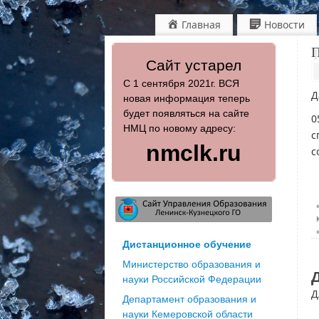
Главная
Новости
П
Сайт устарел
С 1 сентября 2021г. ВСЯ
Д
новая информация теперь
будет появляться на сайте
0
НМЦ по новому адресу:
с
nmclk.ru
с
Дистанционное обучение
Министерство образования и
науки Российской Федерации
Д
Департамент образования и
науки Кемеровской области