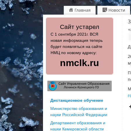
Главная
Новости
З
Сайт устарел
«
С 1 сентября 2021г. ВСЯ
новая информация теперь
Д
будет появляться на сайте
НМЦ по новому адресу:
2
nmclk.ru
м
П
п
М
г
Дистанционное обучение
Министерство образования и
науки Российской Федерации
Департамент образования и
науки Кемеровской области