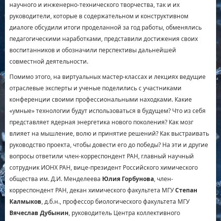
научного и инженерно-технического творчества, так и их
руководители, которые в содержательном и конструктивном
диалоге обсудили итоги проделанной за год работы, обменялись
педагогическими наработками, представили достижения своих
воспитанников и обозначили перспективы дальнейшей
совместной деятельности.
Помимо этого, на виртуальных мастер-классах и лекциях ведущие
отраслевые эксперты и ученые поделились с участниками
конференции своими профессиональными находками. Какие
«умные» технологии будут использоваться в будущем? Что из себя
представляет ядерная энергетика нового поколения? Как мозг
влияет на мышление, волю и принятие решений? Как выстраивать
руководство проекта, чтобы довести его до победы? На эти и другие
вопросы ответили член-корреспондент РАН, главный научный
сотрудник ИОНХ РАН, вице-президент Российского химического
общества им. Д.И. Менделеева
Юлия Горбунова
, член-
корреспондент РАН, декан химического факультета МГУ
Степан
Калмыков
, д.б.н., профессор биологического факультета МГУ
Вячеслав Дубынин
, руководитель Центра коллективного