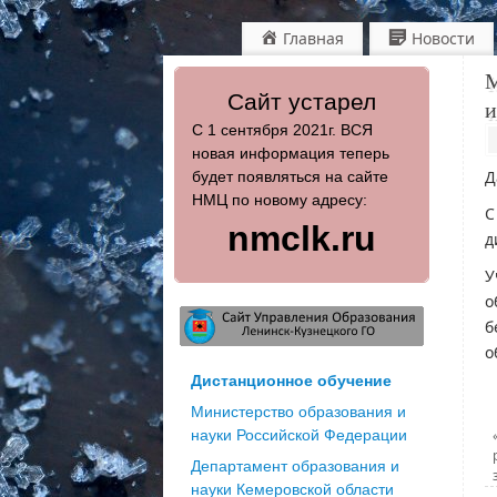
Главная
Новости
М
Сайт устарел
и
С 1 сентября 2021г. ВСЯ
новая информация теперь
Д
будет появляться на сайте
НМЦ по новому адресу:
С
nmclk.ru
д
У
о
б
о
Дистанционное обучение
Министерство образования и
науки Российской Федерации
Департамент образования и
науки Кемеровской области