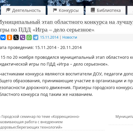
Деятельность
Конкурсы
Библиотека
униципальный этап областного конкурса на лучшу
гры по ПДД «Игра – дело серьезное»
15.11.2014
|
Новости
ата проведения: 15.11.2014 - 20.11.2014
 15 по 20 ноября проводился муниципальный этап областного 
идактической игры по ПДД «Игра – дело серьезное».
частниками конкурса являются воспитатели ДОУ, педагоги доп
бщего образования, принимающие участие в организации и пр
езопасности дорожного движения. Призеры городского конкурс
бластного конкурса под таким же названием.
«
Городской семинар по теме «Коррекционно-
Муниципа
развивающая работа с внедрением
здоровьесберегающих технологий»