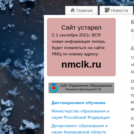
Главная
Новости
К
Сайт устарел
а
С 1 сентября 2021г. ВСЯ
новая информация теперь
Д
будет появляться на сайте
НМЦ по новому адресу:
1
nmclk.ru
«
з
О
п
п
е
Дистанционное обучение
а
Министерство образования и
науки Российской Федерации
У
к
Департамент образования и
ф
науки Кемеровской области