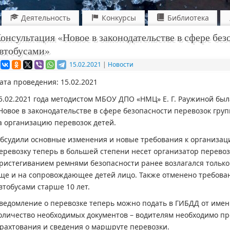
Деятельность
Конкурсы
Библиотека
онсультация «Новое в законодательстве в сфере без
втобусами»
15.02.2021
|
Новости
ата проведения: 15.02.2021
5.02.2021 года методистом МБОУ ДПО «НМЦ» Е. Г. Раужиной был
Новое в законодательстве в сфере безопасности перевозок груп
а организацию перевозок детей.
бсудили основные изменения и новые требования к организаци
еревозку теперь в большей степени несет организатор перевозк
ристегиванием ремнями безопасности ранее возлагался только
ще и на сопровождающее детей лицо. Также отменено требован
втобусами старше 10 лет.
ведомление о перевозке теперь можно подать в ГИБДД от имен
оличество необходимых документов – водителям необходимо пр
рахтования и сведения о маршруте перевозки.