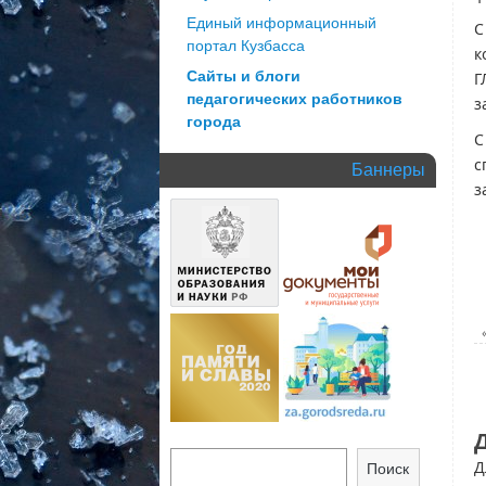
Единый информационный
С
портал Кузбасса
к
Сайты и блоги
Г
педагогических работников
з
города
С
с
Баннеры
з
Д
Поиск