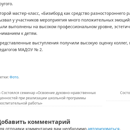
ругого.
торой мастер-класс, «Бизиборд как средство разностороннего р
ызвал у участников мероприятия много положительных эмоций
ыли выполнены на высоком профессиональном уровне, эстетичн
ниманием к детям.
редставленные выступления получили высокую оценку коллег,
едагогов МАДОУ № 2.
етки:
Фото
.
«
Состоялся семинар «Освоение духовно-нравственных
Состо
ценностей при реализации школьной программы
воспитательной работы»
Добавить комментарий
ля отправки комментария вам необходимо
авторизоваться
.