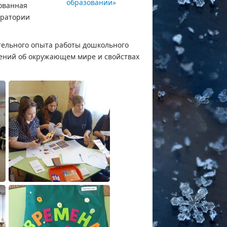
зованная
оратории
тельного опыта работы дошкольного
ений об окружающем мире и свойствах