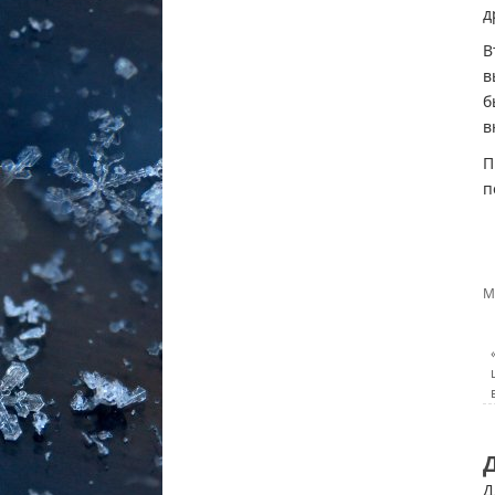
д
В
в
б
в
П
п
М
Д