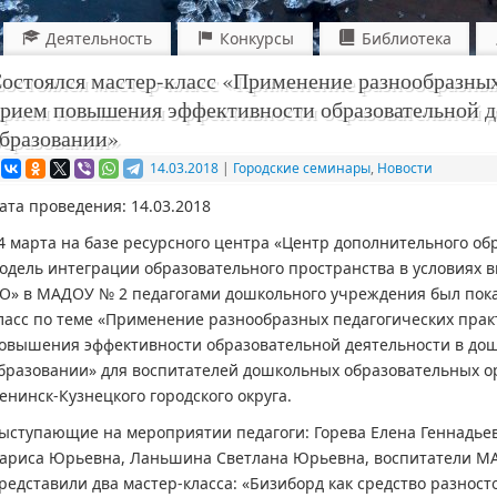
Деятельность
Конкурсы
Библиотека
остоялся мастер-класс «Применение разнообразных
рием повышения эффективности образовательной д
бразовании»
14.03.2018
|
Городские семинары
,
Новости
ата проведения: 14.03.2018
4 марта на базе ресурсного центра «Центр дополнительного об
одель интеграции образовательного пространства в условиях 
О» в МАДОУ № 2 педагогами дошкольного учреждения был пока
ласс по теме «Применение разнообразных педагогических прак
овышения эффективности образовательной деятельности в до
бразовании» для воспитателей дошкольных образовательных о
енинск-Кузнецкого городского округа.
ыступающие на мероприятии педагоги: Горева Елена Геннадье
ариса Юрьевна, Ланьшина Светлана Юрьевна, воспитатели МА
редставили два мастер-класса: «Бизиборд как средство разност