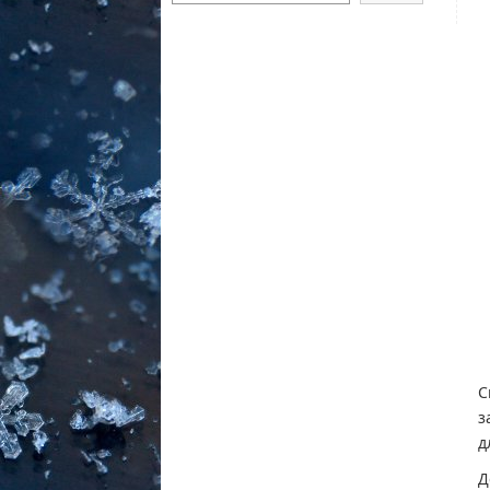
С
з
д
Д