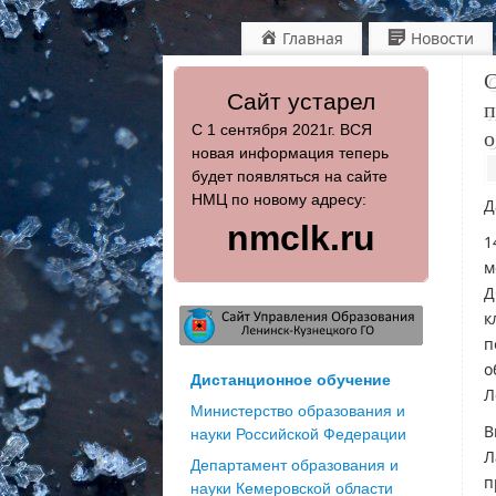
Главная
Новости
С
Сайт устарел
п
С 1 сентября 2021г. ВСЯ
о
новая информация теперь
будет появляться на сайте
НМЦ по новому адресу:
Д
nmclk.ru
1
м
Д
к
п
о
Дистанционное обучение
Л
Министерство образования и
В
науки Российской Федерации
Л
Департамент образования и
п
науки Кемеровской области