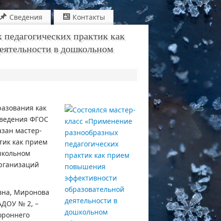
Сведения
Контакты
 педагогических практик как
еятельности в дошкольном
разования как
введения ФГОС
зан мастер-
тик как прием
школьном
рганизаций
вна, Миронова
ДОУ № 2, –
ороннего