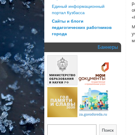
р
Единый информационный
о
портал Кузбасса
«
Сайты и блоги
М
педагогических работников
у
города
м
Баннеры
Поиск