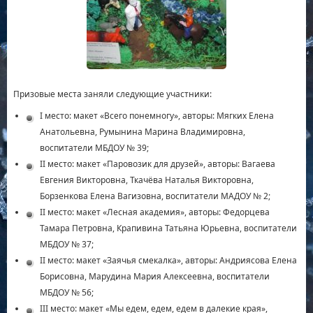
Призовые места заняли следующие участники:
I место: макет «Всего понемногу», авторы: Мягких Елена
Анатольевна, Румынина Марина Владимировна,
воспитатели МБДОУ № 39;
II место: макет «Паровозик для друзей», авторы: Вагаева
Евгения Викторовна, Ткачёва Наталья Викторовна,
Борзенкова Елена Вагизовна, воспитатели МАДОУ № 2;
II место: макет «Лесная академия», авторы: Федорцева
Тамара Петровна, Крапивина Татьяна Юрьевна, воспитатели
МБДОУ № 37;
II место: макет «Заячья смекалка», авторы: Андриясова Елена
Борисовна, Марудина Мария Алексеевна, воспитатели
МБДОУ № 56;
III место: макет «Мы едем, едем, едем в далекие края»,