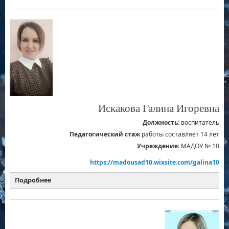
«Воспитатель — это волшебник, который открывает
детям дверь в мир взрослых. И от того, что знает
и умеет воспитатель, зависит и то, чему и как
он научит своих воспитанников».
К.Гельвеций
Искакова Галина Игоревна
Должность
: воспитатель
Педагогический стаж
работы составляет 14 лет
Учреждение
: МАДОУ № 10
https://madousad10.wixsite.com/galina10
Подробнее