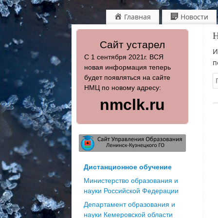
Главная
Новости
Н
Сайт устарел
И
С 1 сентября 2021г. ВСЯ
п
новая информация теперь
будет появляться на сайте
НМЦ по новому адресу:
nmclk.ru
Дистанционное обучение
Министерство образования и
науки Российской Федерации
Департамент образования и
науки Кемеровской области